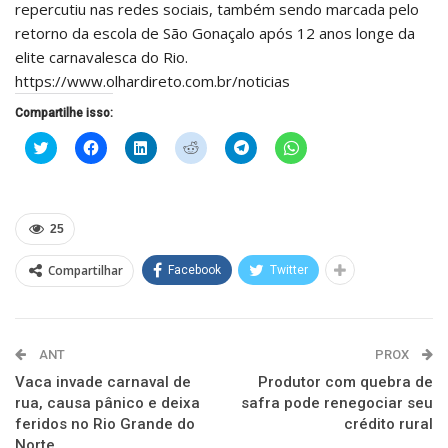
repercutiu nas redes sociais, também sendo marcada pelo
retorno da escola de São Gonaçalo após 12 anos longe da
elite carnavalesca do Rio.
https://www.olhardireto.com.br/noticias
Compartilhe isso:
Clique
Clique
Clique
Clique
Clique
Clique
para
para
para
para
para
para
compartilhar
compartilhar
compartilhar
compartilhar
compartilhar
compartilhar
no
no
no
no
no
no
Twitter(abre
Facebook(abre
LinkedIn(abre
Reddit(abre
Telegram(abre
WhatsApp(abre
em
em
em
em
em
em
nova
nova
nova
nova
nova
nova
25
janela)
janela)
janela)
janela)
janela)
janela)
Compartilhar
Facebook
Twitter
ANT
PROX
Vaca invade carnaval de
Produtor com quebra de
rua, causa pânico e deixa
safra pode renegociar seu
feridos no Rio Grande do
crédito rural
Norte