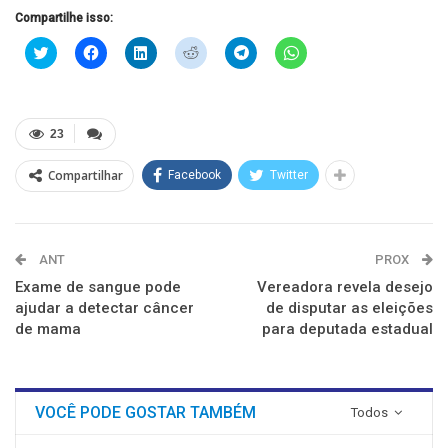
Compartilhe isso:
Clique
Clique
Clique
Clique
Clique
Clique
para
para
para
para
para
para
compartilhar
compartilhar
compartilhar
compartilhar
compartilhar
compartilhar
no
no
no
no
no
no
Twitter(abre
Facebook(abre
LinkedIn(abre
Reddit(abre
Telegram(abre
WhatsApp(abre
em
em
em
em
em
em
nova
nova
nova
nova
nova
nova
23
janela)
janela)
janela)
janela)
janela)
janela)
Compartilhar
Facebook
Twitter
ANT
PROX
Exame de sangue pode
Vereadora revela desejo
ajudar a detectar câncer
de disputar as eleições
de mama
para deputada estadual
VOCÊ PODE GOSTAR TAMBÉM
Todos