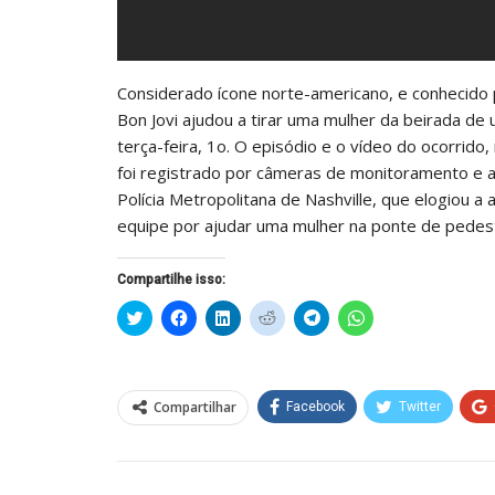
Considerado ícone norte-americano, e conhecido po
Bon Jovi ajudou a tirar uma mulher da beirada de
terça-feira, 1o. O episódio e o vídeo do ocorrido
foi registrado por câmeras de monitoramento e 
Polícia Metropolitana de Nashville, que elogiou a 
equipe por ajudar uma mulher na ponte de pedest
Compartilhe isso:
Clique
Clique
Clique
Clique
Clique
Clique
para
para
para
para
para
para
compartilhar
compartilhar
compartilhar
compartilhar
compartilhar
compartilhar
no
no
no
no
no
no
Twitter(abre
Facebook(abre
LinkedIn(abre
Reddit(abre
Telegram(abre
WhatsApp(abre
em
em
em
em
em
em
nova
nova
nova
nova
nova
nova
Compartilhar
Facebook
Twitter
janela)
janela)
janela)
janela)
janela)
janela)