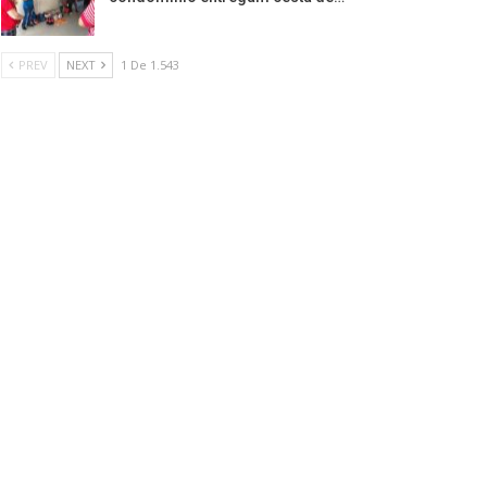
PREV
NEXT
1 De 1.543