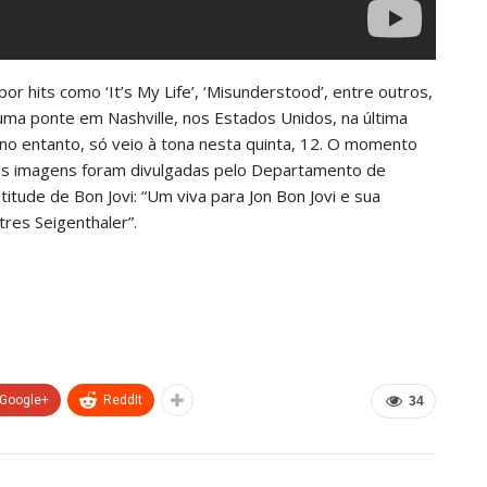
r hits como ‘It’s My Life’, ‘Misunderstood’, entre outros,
 uma ponte em Nashville, nos Estados Unidos, na última
, no entanto, só veio à tona nesta quinta, 12. O momento
as imagens foram divulgadas pelo Departamento de
atitude de Bon Jovi: “Um viva para Jon Bon Jovi e sua
res Seigenthaler”.
Google+
ReddIt
34