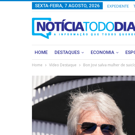
SEXTA-FEIRA, 7 AGOSTO, 2026
EXPEDIENTE
HOME
DESTAQUES
ECONOMIA
ESP
Home
Vídeo Destaque
Bon Jovi salva mulher de suic