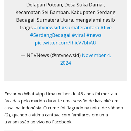
Delapan Potean, Desa Suka Damai,
Kecamatan Sei Bamban, Kabupaten Serdang
Bedagai, Sumatera Utara, mengalami nasib
tragis.
#ntvnewsid
#sumaterautara
#live
#SerdangBedagai
#viral
#news
pic.twitter.com/IhicV7bhAU
— NTVNews (@ntvnewsid)
November 4,
2024
Enviar no WhatsApp Uma mulher de 46 anos foi morta a
facadas pelo marido durante uma sessão de karaokê em
casa, na Indonésia. O crime foi flagrado na noite de sábado
(2), quando a vítima cantava com familiares em uma
transmissão ao vivo no Facebook.