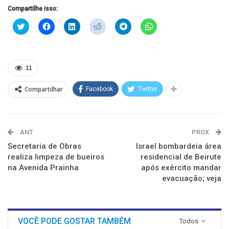
Compartilhe isso:
Clique
Clique
Clique
Clique
Clique
Clique
para
para
para
para
para
para
compartilhar
compartilhar
compartilhar
compartilhar
compartilhar
compartilhar
no
no
no
no
no
no
Twitter(abre
Facebook(abre
LinkedIn(abre
Reddit(abre
Telegram(abre
WhatsApp(abre
em
em
em
em
em
em
nova
nova
nova
nova
nova
nova
11
janela)
janela)
janela)
janela)
janela)
janela)
Compartilhar
Facebook
Twitter
ANT
PROX
Secretaria de Obras
Israel bombardeia área
realiza limpeza de bueiros
residencial de Beirute
na Avenida Prainha
após exército mandar
evacuação; veja
VOCÊ PODE GOSTAR TAMBÉM
Todos