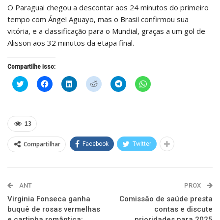
O Paraguai chegou a descontar aos 24 minutos do primeiro
tempo com Ángel Aguayo, mas o Brasil confirmou sua
vitória, e a classificação para o Mundial, graças a um gol de
Alisson aos 32 minutos da etapa final.
Compartilhe isso:
Clique
Clique
Clique
Clique
Clique
Clique
para
para
para
para
para
para
compartilhar
compartilhar
compartilhar
compartilhar
compartilhar
compartilhar
no
no
no
no
no
no
Twitter(abre
Facebook(abre
LinkedIn(abre
Reddit(abre
Telegram(abre
WhatsApp(abre
em
em
em
em
em
em
nova
nova
nova
nova
nova
nova
13
janela)
janela)
janela)
janela)
janela)
janela)
Compartilhar
Facebook
Twitter
ANT
PROX
Virginia Fonseca ganha
Comissão de saúde presta
buquê de rosas vermelhas
contas e discute
e cartinha romântica:
prioridades para 2025