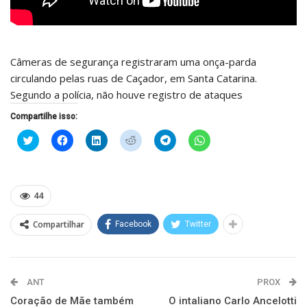
Câmeras de segurança registraram uma onça-parda
circulando pelas ruas de Caçador, em Santa Catarina.
Segundo a polícia, não houve registro de ataques
Compartilhe isso:
Clique
Clique
Clique
Clique
Clique
Clique
para
para
para
para
para
para
compartilhar
compartilhar
compartilhar
compartilhar
compartilhar
compartilhar
no
no
no
no
no
no
Twitter(abre
Facebook(abre
LinkedIn(abre
Reddit(abre
Telegram(abre
WhatsApp(abre
em
em
em
em
em
em
nova
nova
nova
nova
nova
nova
44
janela)
janela)
janela)
janela)
janela)
janela)
Compartilhar
Facebook
Twitter
ANT
PROX
Coração de Mãe também
O intaliano Carlo Ancelotti