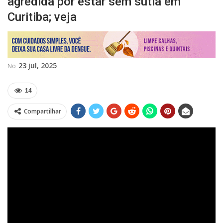
agredida por estar sem sutiã em
Curitiba; veja
23 jul, 2025
No
14
Compartilhar