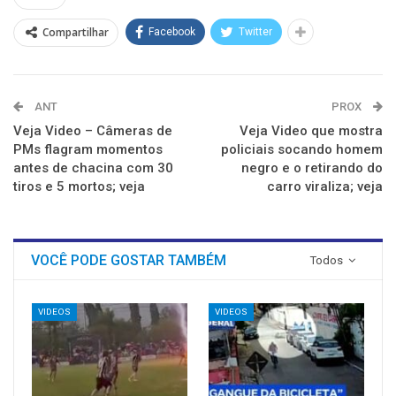
janela)
janela)
janela)
janela)
janela)
janela)
Compartilhar
Facebook
Twitter
ANT
PROX
Veja Video – Câmeras de
Veja Video que mostra
PMs flagram momentos
policiais socando homem
antes de chacina com 30
negro e o retirando do
tiros e 5 mortos; veja
carro viraliza; veja
VOCÊ PODE GOSTAR TAMBÉM
Todos
VIDEOS
VIDEOS