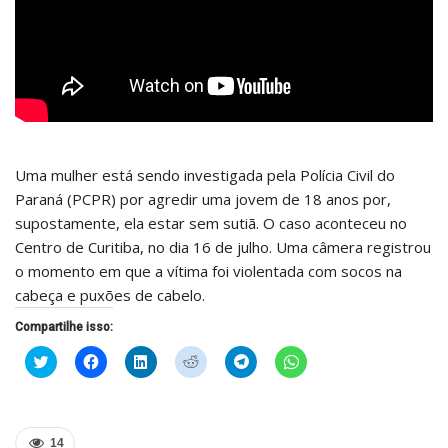
Uma mulher está sendo investigada pela Polícia Civil do
Paraná (PCPR) por agredir uma jovem de 18 anos por,
supostamente, ela estar sem sutiã. O caso aconteceu no
Centro de Curitiba, no dia 16 de julho. Uma câmera registrou
o momento em que a vítima foi violentada com socos na
cabeça e puxões de cabelo.
Compartilhe isso:
Clique
Clique
Clique
Clique
Clique
Clique
para
para
para
para
para
para
compartilhar
compartilhar
compartilhar
compartilhar
compartilhar
compartilhar
no
no
no
no
no
no
Twitter(abre
Facebook(abre
LinkedIn(abre
Reddit(abre
Telegram(abre
WhatsApp(abre
em
em
em
em
em
em
nova
nova
nova
nova
nova
nova
14