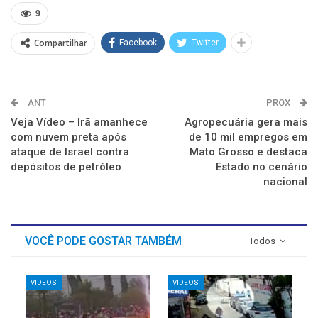
nova
nova
nova
nova
nova
nova
9
janela)
janela)
janela)
janela)
janela)
janela)
Compartilhar
Facebook
Twitter
ANT
PROX
Veja Vídeo – Irã amanhece
Agropecuária gera mais
com nuvem preta após
de 10 mil empregos em
ataque de Israel contra
Mato Grosso e destaca
depósitos de petróleo
Estado no cenário
nacional
VOCÊ PODE GOSTAR TAMBÉM
Todos
VIDEOS
VIDEOS