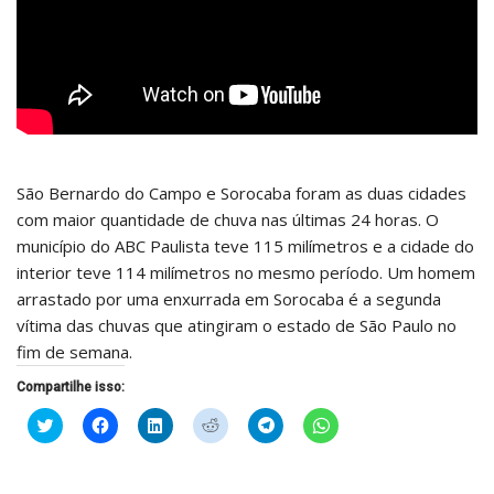
São Bernardo do Campo e Sorocaba foram as duas cidades
com maior quantidade de chuva nas últimas 24 horas. O
município do ABC Paulista teve 115 milímetros e a cidade do
interior teve 114 milímetros no mesmo período. Um homem
arrastado por uma enxurrada em Sorocaba é a segunda
vítima das chuvas que atingiram o estado de São Paulo no
fim de semana.
Compartilhe isso:
Clique
Clique
Clique
Clique
Clique
Clique
para
para
para
para
para
para
compartilhar
compartilhar
compartilhar
compartilhar
compartilhar
compartilhar
no
no
no
no
no
no
Twitter(abre
Facebook(abre
LinkedIn(abre
Reddit(abre
Telegram(abre
WhatsApp(abre
em
em
em
em
em
em