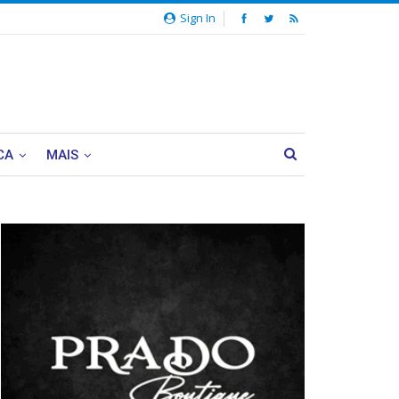
Sign In
CA
MAIS