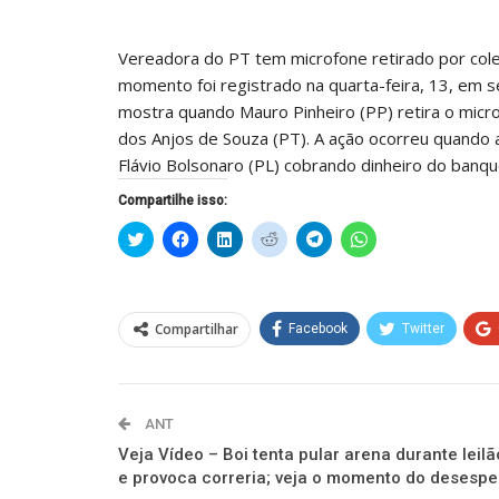
Vereadora do PT tem microfone retirado por coleg
momento foi registrado na quarta-feira, 13, em 
mostra quando Mauro Pinheiro (PP) retira o micr
dos Anjos de Souza (PT). A ação ocorreu quando 
Flávio Bolsonaro (PL) cobrando dinheiro do banqu
Compartilhe isso:
Clique
Clique
Clique
Clique
Clique
Clique
para
para
para
para
para
para
compartilhar
compartilhar
compartilhar
compartilhar
compartilhar
compartilhar
no
no
no
no
no
no
Twitter(abre
Facebook(abre
LinkedIn(abre
Reddit(abre
Telegram(abre
WhatsApp(abre
em
em
em
em
em
em
nova
nova
nova
nova
nova
nova
Compartilhar
Facebook
Twitter
janela)
janela)
janela)
janela)
janela)
janela)
ANT
Veja Vídeo – Boi tenta pular arena durante leilã
e provoca correria; veja o momento do desespe