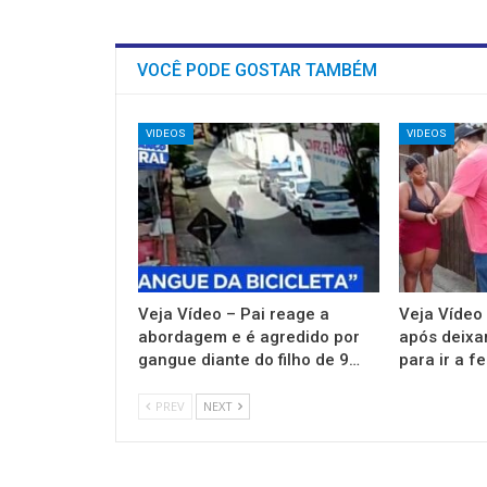
VOCÊ PODE GOSTAR TAMBÉM
VIDEOS
VIDEOS
Veja Vídeo – Pai reage a
Veja Vídeo
abordagem e é agredido por
após deixar
gangue diante do filho de 9…
para ir a f
PREV
NEXT