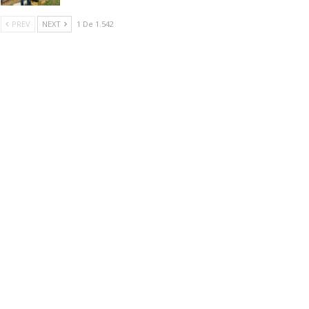
PREV
NEXT
1 De 1.542