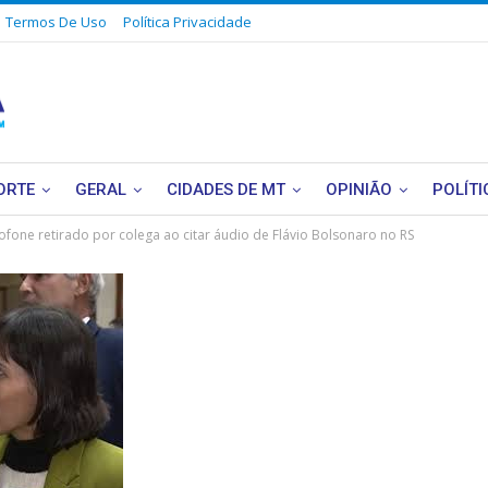
Termos De Uso
Política Privacidade
ORTE
GERAL
CIDADES DE MT
OPINIÃO
POLÍTI
fone retirado por colega ao citar áudio de Flávio Bolsonaro no RS