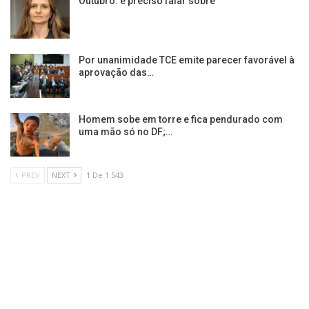
Outubro: é preciso falar sobre
Por unanimidade TCE emite parecer favorável à
aprovação das…
Homem sobe em torre e fica pendurado com
uma mão só no DF;…
PREV
NEXT
1 De 1.543