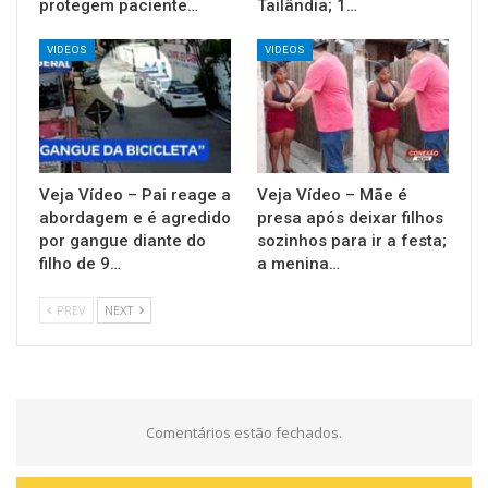
protegem paciente…
Tailândia; 1…
VIDEOS
VIDEOS
Veja Vídeo – Pai reage a
Veja Vídeo – Mãe é
abordagem e é agredido
presa após deixar filhos
por gangue diante do
sozinhos para ir a festa;
filho de 9…
a menina…
PREV
NEXT
Comentários estão fechados.