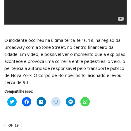
O incidente ocorreu na última terça-feira, 19, na região da
Broadway com a Stone Street, no centro financeiro da
cidade. Em vídeo, é possível ver o momento que a explosão
acontece e provoca uma correria entre pedestres; o veículo
pertencia à autoridade responsável pelo transporte público
de Nova York. O Corpo de Bombeiros foi acionado e levou
cerca de 90
Compartilhe isso:
Clique
Clique
Clique
Clique
Clique
Clique
para
para
para
para
para
para
compartilhar
compartilhar
compartilhar
compartilhar
compartilhar
compartilhar
no
no
no
no
no
no
Twitter(abre
Facebook(abre
LinkedIn(abre
Reddit(abre
Telegram(abre
WhatsApp(abre
em
em
em
em
em
em
nova
nova
nova
nova
nova
nova
19
janela)
janela)
janela)
janela)
janela)
janela)