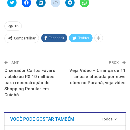
Clique
Clique
Clique
Clique
Clique
Clique
para
para
para
para
para
para
compartilhar
compartilhar
compartilhar
compartilhar
compartilhar
compartilhar
no
no
no
no
no
no
Twitter(abre
Facebook(abre
LinkedIn(abre
Reddit(abre
Telegram(abre
WhatsApp(abre
em
em
em
em
em
em
nova
nova
nova
nova
nova
nova
16
janela)
janela)
janela)
janela)
janela)
janela)
Compartilhar
Facebook
Twitter
ANT
PROX
O senador Carlos Fávaro
Veja Vídeo – Criança de 11
viabilizou R$ 10 milhões
anos é atacada por nove
para reconstrução do
cães no Paraná; veja vídeo
Shopping Popular em
Cuiabá
VOCÊ PODE GOSTAR TAMBÉM
Todos