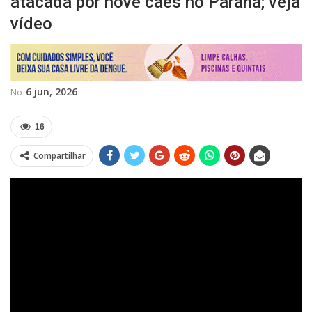
atacada por nove cães no Paraná; veja
vídeo
6 jun, 2026
No
16
Compartilhar