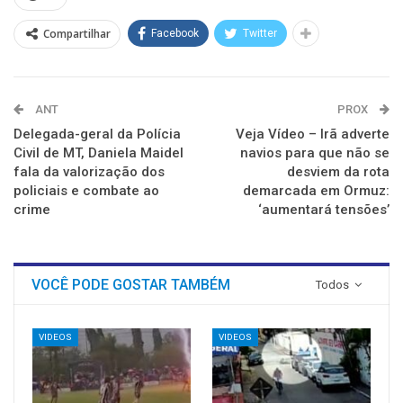
janela)
janela)
janela)
janela)
janela)
janela)
Compartilhar
Facebook
Twitter
ANT
PROX
Delegada-geral da Polícia
Veja Vídeo – Irã adverte
Civil de MT, Daniela Maidel
navios para que não se
fala da valorização dos
desviem da rota
policiais e combate ao
demarcada em Ormuz:
crime
‘aumentará tensões’
VOCÊ PODE GOSTAR TAMBÉM
Todos
VIDEOS
VIDEOS