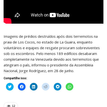
Imagens de prédios destruídos após dois terremotos na
praia de Los Cocos, no estado de La Guaira, enquanto
voluntários e equipes de resgate procuram sobreviventes
sob os escombros. Pelo menos 189 edifícios desabaram
completamente na Venezuela devido aos terremotos que
atingiram o país, informou o presidente da Assembleia
Nacional, Jorge Rodríguez, em 28 de junho.
Compartilhe isso:
Clique
Clique
Clique
Clique
Clique
Clique
para
para
para
para
para
para
compartilhar
compartilhar
compartilhar
compartilhar
compartilhar
compartilhar
no
no
no
no
no
no
Twitter(abre
Facebook(abre
LinkedIn(abre
Reddit(abre
Telegram(abre
WhatsApp(abre
em
em
em
em
em
em
nova
nova
nova
nova
nova
nova
12