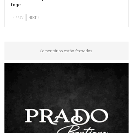
foge…
PREV
NEXT
Comentários estão fechados.