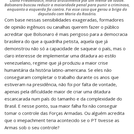
Liana Friedenbach, morta brutalmente por um menor de idade.
Bolsonaro buscou reduzir a maioridade penal para punir o criminoso,
enquanto a esquerda foi contra. Foi esse caso que gerou a briga do
deputado com Maria do Rosário.
Com base nessas sensibilidades exageradas, formadores
de opinião ingênuos ou canalhas querem fazer o público
acreditar que Bolsonaro é mais perigoso para a democracia
brasileira do que a quadrilha petista, aquela que já
demonstrou não só a capacidade de saquear o país, mas o
claro interesse de implementar uma ditadura ao estilo
venezuelano, regime que já produziu a maior crise
humanitária da história latino-americana. Se eles não
conseguiram completar o trabalho durante os anos que
estiveram na presidência, não foi por falta de vontade,
apenas pela dificuldade maior de criar uma ditadura
escancarada num país do tamanho e da complexidade do
Brasil. E nesse ponto, sua maior falha foi não conseguir
tomar o controle das Forças Armadas. Ou alguém acredita
que o imepachment teria acontecido se o PT tivesse as
Armas sob o seu controle?