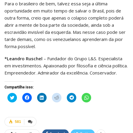
Para o brasileiro de bem, talvez essa seja a última
oportunidade em muito tempo de salvar o Brasil, pois de
outra forma, creio que apenas o colapso completo poderá
abrir a mente de boa parte da sociedade, ainda sob a
escravidão invisível da esquerda. Mas nesse caso pode ser
tarde demais, como os venezuelanos aprenderam da pior
forma possível.
*Leandro Ruschel
– Fundador do Grupo L&S. Especialista
em investimentos. Apaixonado por filosofia e ciência política.
Empreendedor. Admirador da excelência. Conservador.
Compartilhe isso:
Clique
Clique
Clique
Clique
Clique
Clique
para
para
para
para
para
para
compartilhar
compartilhar
compartilhar
compartilhar
compartilhar
compartilhar
no
no
no
no
no
no
Twitter(abre
Facebook(abre
LinkedIn(abre
Reddit(abre
Telegram(abre
WhatsApp(abre
em
em
em
em
em
em
nova
nova
nova
nova
nova
nova
581
janela)
janela)
janela)
janela)
janela)
janela)