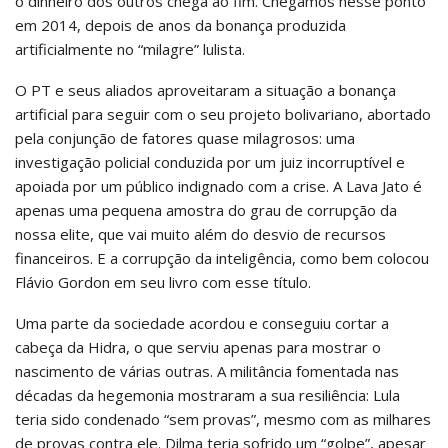
o dinheiro dos outros chega ao fim. Chegamos nesse ponto
em 2014, depois de anos da bonança produzida
artificialmente no “milagre” lulista.
O PT e seus aliados aproveitaram a situação a bonança
artificial para seguir com o seu projeto bolivariano, abortado
pela conjunção de fatores quase milagrosos: uma
investigação policial conduzida por um juiz incorruptível e
apoiada por um público indignado com a crise. A Lava Jato é
apenas uma pequena amostra do grau de corrupção da
nossa elite, que vai muito além do desvio de recursos
financeiros. E a corrupção da inteligência, como bem colocou
Flávio Gordon em seu livro com esse título.
Uma parte da sociedade acordou e conseguiu cortar a
cabeça da Hidra, o que serviu apenas para mostrar o
nascimento de várias outras. A militância fomentada nas
décadas da hegemonia mostraram a sua resiliência: Lula
teria sido condenado “sem provas”, mesmo com as milhares
de provas contra ele. Dilma teria sofrido um “golpe”, apesar