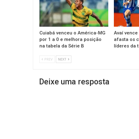
Cuiabá venceu o América-MG
Avaí vence 
por 1 a 0 e melhora posição
afasta os 
na tabela da Série B
líderes da 
PREV
NEXT
Deixe uma resposta