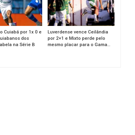
o Cuiabá por 1x 0 e
Luverdense vence Ceilândia
cuiabanos dos
por 2×1 e Mixto perde pelo
tabela na Série B
mesmo placar para o Gama…