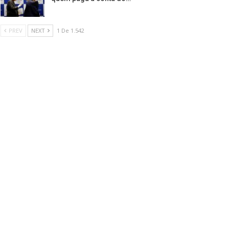
PREV
NEXT
1 De 1.542