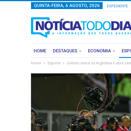
QUINTA-FEIRA, 6 AGOSTO, 2026
EXPEDIENTE
HOME
DESTAQUES
ECONOMIA
ESP
Home
Esporte
Grêmio vence na Argentina e abre van