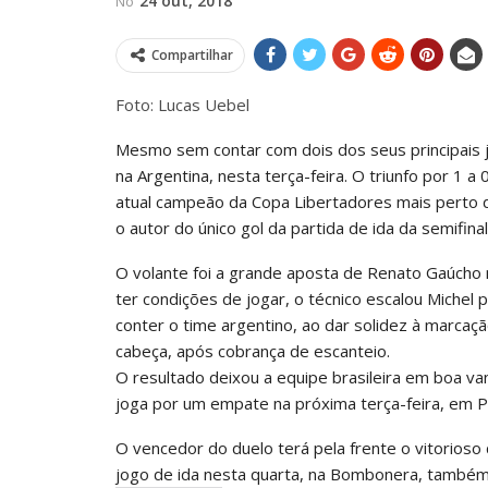
24 out, 2018
No
Compartilhar
Foto: Lucas Uebel
Mesmo sem contar com dois dos seus principais j
na Argentina, nesta terça-feira. O triunfo por 1
atual campeão da Copa Libertadores mais perto d
o autor do único gol da partida de ida da semifinal
O volante foi a grande aposta de Renato Gaúcho 
ter condições de jogar, o técnico escalou Michel
conter o time argentino, ao dar solidez à marcaç
cabeça, após cobrança de escanteio.
O resultado deixou a equipe brasileira em boa va
joga por um empate na próxima terça-feira, em Po
O vencedor do duelo terá pela frente o vitorioso
jogo de ida nesta quarta, na Bombonera, também