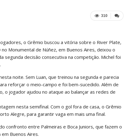
310
ogadores, o Grêmio buscou a vitória sobre o River Plate,
 a 0 no Monumental de Núñez, em Buenos Aires, deixou o
a segunda decisão consecutiva na competição. Michel foi
.
nesta noite. Sem Luan, que treinou na segunda e parecia
 para reforçar o meio-campo e foi bem-sucedido. Além de
ão, o jogador ajudou no ataque ao balançar as redes de
ntagem nesta semifinal. Com o gol fora de casa, o Grêmio
rto Alegre, para garantir vaga em mais uma final.
 do confronto entre Palmeiras e Boca Juniors, que fazem o
 em Buenos Aires.