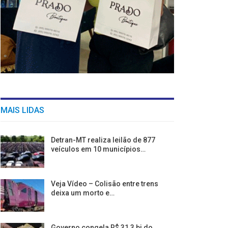
MAIS LIDAS
Detran-MT realiza leilão de 877
veículos em 10 municípios…
Veja Vídeo – Colisão entre trens
deixa um morto e…
Governo congela R$ 31,3 bi do