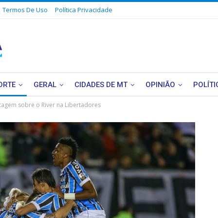
Termos De Uso
Política Privacidade
ORTE
GERAL
CIDADES DE MT
OPINIÃO
POLÍTI
tagem sobre o River na Libertadores