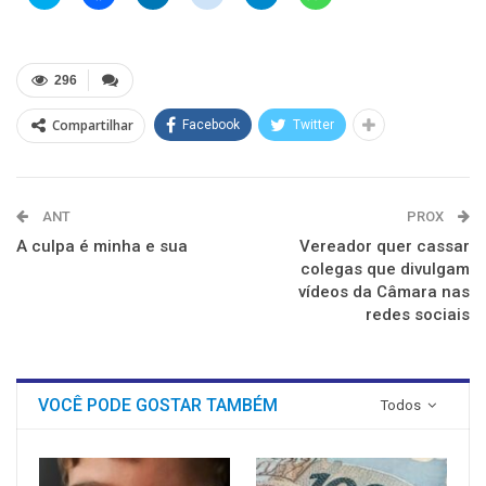
para
para
para
para
para
para
compartilhar
compartilhar
compartilhar
compartilhar
compartilhar
compartilhar
no
no
no
no
no
no
Twitter(abre
Facebook(abre
LinkedIn(abre
Reddit(abre
Telegram(abre
WhatsApp(abre
em
em
em
em
em
em
nova
nova
nova
nova
nova
nova
296
janela)
janela)
janela)
janela)
janela)
janela)
Compartilhar
Facebook
Twitter
ANT
PROX
A culpa é minha e sua
Vereador quer cassar
colegas que divulgam
vídeos da Câmara nas
redes sociais
VOCÊ PODE GOSTAR TAMBÉM
Todos