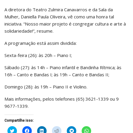
A diretora do Teatro Zulmira Canavarros e da Sala da
Mulher, Daniella Paula Oliveira, vê como uma honra tal
iniciativa. “Nosso maior projeto é congregar cultura e arte à
solidariedade!”, resume.
A programação está assim dividida:
Sexta-feira (26): às 20h – Piano I;
Sábado (27): às 14h – Piano infantil e Bandinha Rítmica; às
16h – Canto e Bandas I; às 19h – Canto e Bandas II;
Domingo (28): às 19h – Piano II e Violino.
Mais informações, pelos telefones (65) 3621-1339 ou 9
9677-1339.
Compartilhe isso:
Clique
Clique
Clique
Clique
Clique
Clique