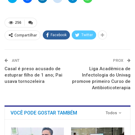
para
para
para
para
para
para
compartilhar
compartilhar
compartilhar
compartilhar
compartilhar
compartilhar
no
no
no
no
no
no
Twitter(abre
Facebook(abre
LinkedIn(abre
Reddit(abre
Telegram(abre
WhatsApp(abre
em
em
em
em
em
em
nova
nova
nova
nova
nova
nova
256
janela)
janela)
janela)
janela)
janela)
janela)
Compartilhar
Facebook
Twitter
ANT
PROX
Casal é preso acusado de
Liga Acadêmica de
estuprar filho de 1 ano; Pai
Infectologia do Univag
usava tornozeleira
promove primeiro Curso de
Antibioticoterapia
VOCÊ PODE GOSTAR TAMBÉM
Todos