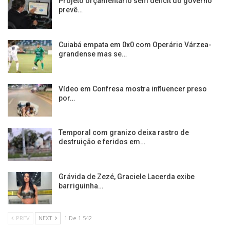
Projeto orçamentário sem déficit do governo
prevê…
Cuiabá empata em 0x0 com Operário Várzea-
grandense mas se…
Vídeo em Confresa mostra influencer preso
por…
Temporal com granizo deixa rastro de
destruição e feridos em…
Grávida de Zezé, Graciele Lacerda exibe
barriguinha…
PREV
NEXT
1 De 1.542