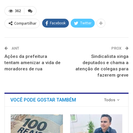
Twitter(abre
Facebook(abre
LinkedIn(abre
Reddit(abre
Telegram(abre
WhatsApp(abre
em
em
em
em
em
em
nova
nova
nova
nova
nova
nova
362
janela)
janela)
janela)
janela)
janela)
janela)
Compartilhar
Facebook
Twitter
ANT
PROX
Ações da prefeitura
Sindicalista xinga
tentam amenizar a vida de
deputados e chama a
moradores de rua
atenção de colegas para
fazerem greve
VOCÊ PODE GOSTAR TAMBÉM
Todos