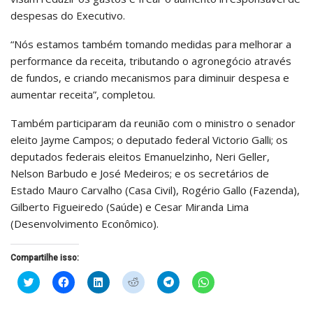
despesas do Executivo.
“Nós estamos também tomando medidas para melhorar a
performance da receita, tributando o agronegócio através
de fundos, e criando mecanismos para diminuir despesa e
aumentar receita”, completou.
Também participaram da reunião com o ministro o senador
eleito Jayme Campos; o deputado federal Victorio Galli; os
deputados federais eleitos Emanuelzinho, Neri Geller,
Nelson Barbudo e José Medeiros; e os secretários de
Estado Mauro Carvalho (Casa Civil), Rogério Gallo (Fazenda),
Gilberto Figueiredo (Saúde) e Cesar Miranda Lima
(Desenvolvimento Econômico).
Compartilhe isso:
Clique
Clique
Clique
Clique
Clique
Clique
para
para
para
para
para
para
compartilhar
compartilhar
compartilhar
compartilhar
compartilhar
compartilhar
no
no
no
no
no
no