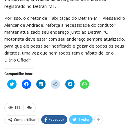
registrado no Detran-MT.
Por isso, o diretor de Habilitação do Detran-MT, Alessandro
Alencar de Andrade, reforça a necessidade do condutor
manter atualizado seu endereço junto ao Detran. “O
motorista deve estar com seu endereço sempre atualizado,
para que ele possa ser notificado e gozar de todos os seus
direitos, uma vez que nem todos tem o hábito de ler o
Diário Oficial”.
Compartilhe isso:
Clique
Clique
Clique
Clique
Clique
Clique
para
para
para
para
para
para
compartilhar
compartilhar
compartilhar
compartilhar
compartilhar
compartilhar
no
no
no
no
no
no
Twitter(abre
Facebook(abre
LinkedIn(abre
Reddit(abre
Telegram(abre
WhatsApp(abre
em
em
em
em
em
em
nova
nova
nova
nova
nova
nova
172
janela)
janela)
janela)
janela)
janela)
janela)
Compartilhar
Facebook
Twitter