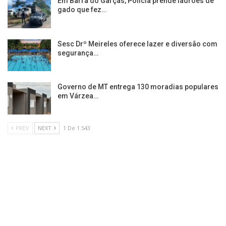
Em Barra do Garças, Policia prende ladrões de
gado que fez…
Sesc Drº Meireles oferece lazer e diversão com
segurança…
Governo de MT entrega 130 moradias populares
em Várzea…
PREV
NEXT
1 De 1.543