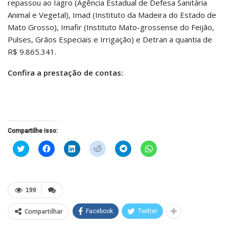
repassou ao Iagro (Agência Estadual de Defesa Sanitária
Animal e Vegetal), Imad (Instituto da Madeira do Estado de
Mato Grosso), Imafir (Instituto Mato-grossense do Feijão,
Pulses, Grãos Especiais e Irrigação) e Detran a quantia de
R$ 9.865.341.
Confira a prestação de contas:
Compartilhe isso:
Clique
Clique
Clique
Clique
Clique
Clique
para
para
para
para
para
para
compartilhar
compartilhar
compartilhar
compartilhar
compartilhar
compartilhar
no
no
no
no
no
no
Twitter(abre
Facebook(abre
LinkedIn(abre
Reddit(abre
Telegram(abre
WhatsApp(abre
em
em
em
em
em
em
nova
nova
nova
nova
nova
nova
199
janela)
janela)
janela)
janela)
janela)
janela)
Compartilhar
Facebook
Twitter