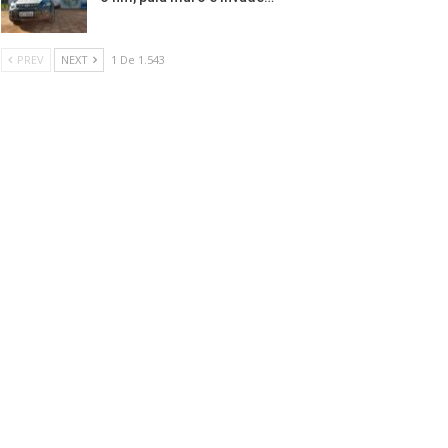
PREV
NEXT
1 De 1.543