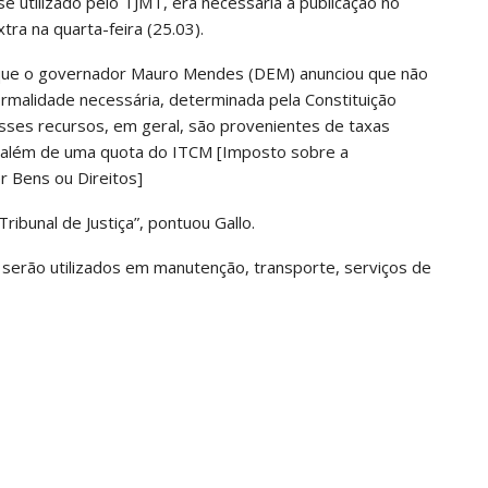
e utilizado pelo TJMT, era necessária a publicação no
xtra na quarta-feira (25.03).
já que o governador Mauro Mendes (DEM) anunciou que não
rmalidade necessária, determinada pela Constituição
Esses recursos, em geral, são provenientes de taxas
ial, além de uma quota do ITCM [Imposto sobre a
 Bens ou Direitos]
ribunal de Justiça”, pontuou Gallo.
serão utilizados em manutenção, transporte, serviços de