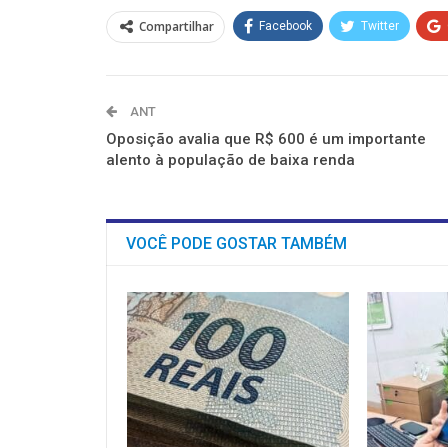
em
em
em
em
em
em
nova
nova
nova
nova
nova
nova
Compartilhar
Facebook
Twitter
janela)
janela)
janela)
janela)
janela)
janela)
ANT
Oposição avalia que R$ 600 é um importante
alento à população de baixa renda
VOCÊ PODE GOSTAR TAMBÉM