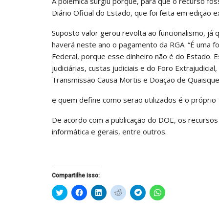
A polêmica surgiu porque, para que o recurso foss
Diário Oficial do Estado, que foi feita em edição e
Suposto valor gerou revolta ao funcionalismo, 
haverá neste ano o pagamento da RGA. “É uma fo
Federal, porque esse dinheiro não é do Estado. 
judiciárias, custas judiciais e do Foro Extrajudic
Transmissão Causa Mortis e Doação de Quaisquer
e quem define como serão utilizados é o próprio T
De acordo com a publicação do DOE, os recursos 
informática e gerais, entre outros.
Compartilhe isso:
Clique
Clique
Clique
Clique
Clique
Clique
para
para
para
para
para
para
compartilhar
compartilhar
compartilhar
compartilhar
compartilhar
compartilhar
no
no
no
no
no
no
Twitter(abre
Facebook(abre
LinkedIn(abre
Reddit(abre
Telegram(abre
WhatsApp(abre