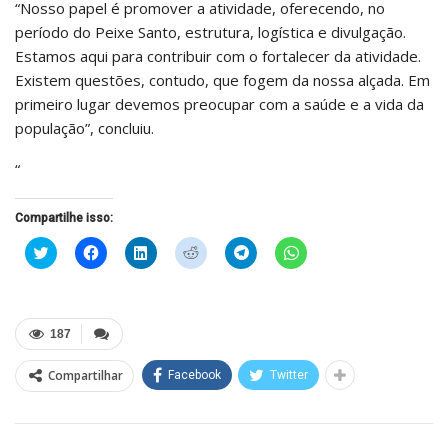
“Nosso papel é promover a atividade, oferecendo, no
período do Peixe Santo, estrutura, logística e divulgação.
Estamos aqui para contribuir com o fortalecer da atividade.
Existem questões, contudo, que fogem da nossa alçada. Em
primeiro lugar devemos preocupar com a saúde e a vida da
população”, concluiu.
“
Compartilhe isso:
Clique
Clique
Clique
Clique
Clique
Clique
para
para
para
para
para
para
compartilhar
compartilhar
compartilhar
compartilhar
compartilhar
compartilhar
no
no
no
no
no
no
Twitter(abre
Facebook(abre
LinkedIn(abre
Reddit(abre
Telegram(abre
WhatsApp(abre
em
em
em
em
em
em
nova
nova
nova
nova
nova
nova
187
janela)
janela)
janela)
janela)
janela)
janela)
Compartilhar
Facebook
Twitter