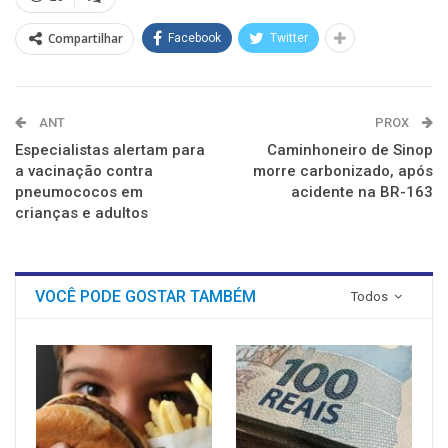
janela)
janela)
janela)
janela)
janela)
janela)
Compartilhar
Facebook
Twitter
ANT
PROX
Especialistas alertam para
Caminhoneiro de Sinop
a vacinação contra
morre carbonizado, após
pneumococos em
acidente na BR-163
crianças e adultos
VOCÊ PODE GOSTAR TAMBÉM
Todos