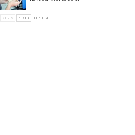
PREV
NEXT
1 De 1.543