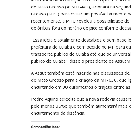
de Mato Grosso (ASSUT-MT), acionará na segunda-
Grosso (MPE) para evitar um possível aumento na
recentemente, a MTU revelou a possibilidade de a
de ônibus fora do horário de pico conforme deci
“Essa ideia e totalmente descabida e sem base le
prefeitura de Cuiabá e com pedido no MP para qu
transporte público de Cuiabá até que se universa
público de Cuiabá”, disse o presidente da AssutM
A Assut também está inserida nas discussões de u
de Mato Grosso para a criação da MT-030, que li
encurtando em 30 quilômetros o trajeto entre as
Pedro Aquino acredita que a nova rodovia causar
pelo menos 35%e que também aumentará mais o fl
encurtamento da distância.
Compartilhe isso: