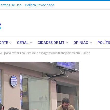
Termos De Uso
Política Privacidade
ORTE
GERAL
CIDADES DE MT
OPINIÃO
POLÍTI
MP para evitar reajuste de passagens nos transportes em Cuiabá