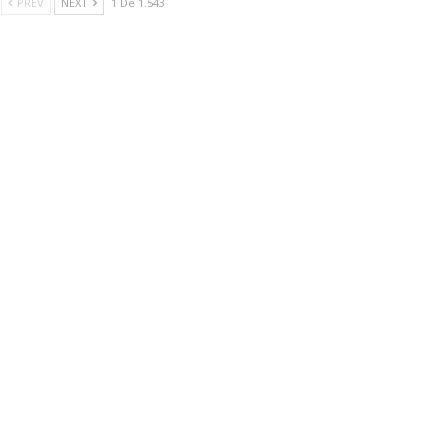
PREV
NEXT
1 De 1.543