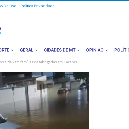
s De Uso
Política Privacidade
ORTE
GERAL
CIDADES DE MT
OPINIÃO
POLÍTI
s e deixam famílias desabrigadas em Cáceres