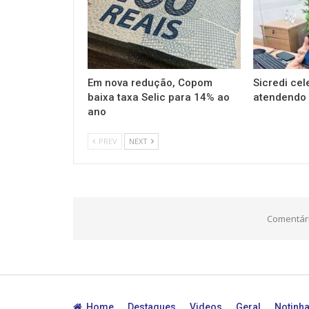
Em nova redução, Copom
Sicredi cel
baixa taxa Selic para 14% ao
atendendo 
ano
PREV
NEXT
Comentári
Home
Destaques
Videos
Geral
Notinh