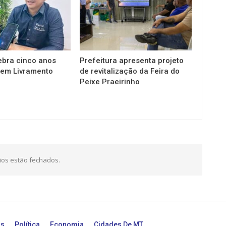
ebra cinco anos
Prefeitura apresenta projeto
em Livramento
de revitalização da Feira do
Peixe Praeirinho
os estão fechados.
as
Política
Economia
Cidades De MT