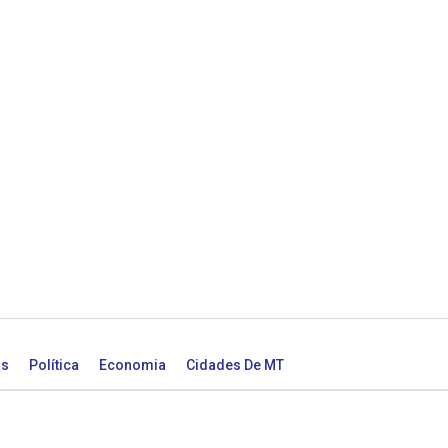
as
Política
Economia
Cidades De MT