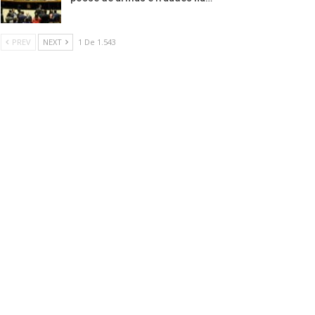
PREV
NEXT
1 De 1.543