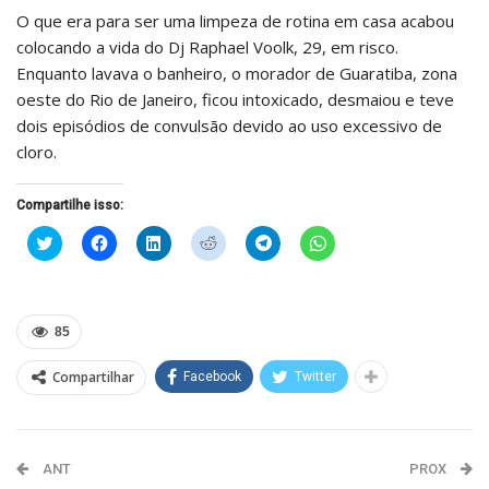
O que era para ser uma limpeza de rotina em casa acabou
colocando a vida do Dj Raphael Voolk, 29, em risco.
Enquanto lavava o banheiro, o morador de Guaratiba, zona
oeste do Rio de Janeiro, ficou intoxicado, desmaiou e teve
dois episódios de convulsão devido ao uso excessivo de
cloro.
Compartilhe isso:
Clique
Clique
Clique
Clique
Clique
Clique
para
para
para
para
para
para
compartilhar
compartilhar
compartilhar
compartilhar
compartilhar
compartilhar
no
no
no
no
no
no
Twitter(abre
Facebook(abre
LinkedIn(abre
Reddit(abre
Telegram(abre
WhatsApp(abre
em
em
em
em
em
em
nova
nova
nova
nova
nova
nova
85
janela)
janela)
janela)
janela)
janela)
janela)
Compartilhar
Facebook
Twitter
ANT
PROX