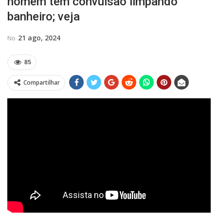
homem tem convulsão limpando
banheiro; veja
21 ago, 2024
No
85
Compartilhar