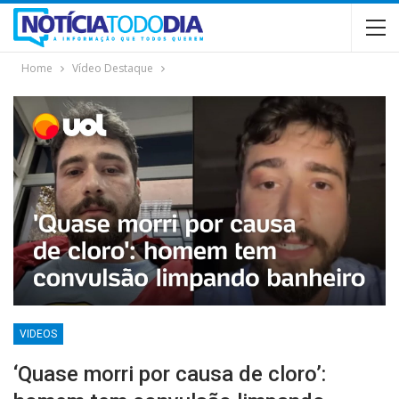
Home
Vídeo Destaque
VIDEOS
‘Quase morri por causa de cloro’: