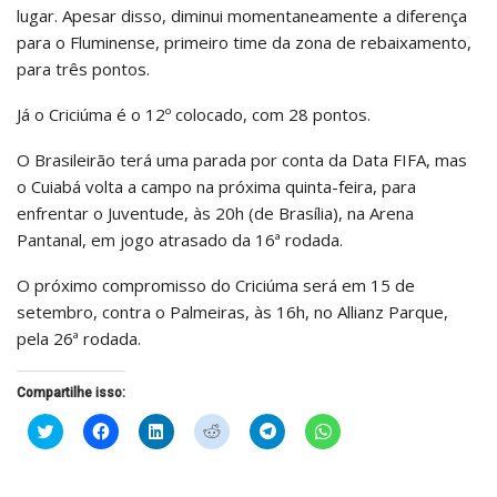
lugar. Apesar disso, diminui momentaneamente a diferença
para o Fluminense, primeiro time da zona de rebaixamento,
para três pontos.
Já o Criciúma é o 12º colocado, com 28 pontos.
O Brasileirão terá uma parada por conta da Data FIFA, mas
o Cuiabá volta a campo na próxima quinta-feira, para
enfrentar o Juventude, às 20h (de Brasília), na Arena
Pantanal, em jogo atrasado da 16ª rodada.
O próximo compromisso do Criciúma será em 15 de
setembro, contra o Palmeiras, às 16h, no Allianz Parque,
pela 26ª rodada.
Compartilhe isso:
Clique
Clique
Clique
Clique
Clique
Clique
para
para
para
para
para
para
compartilhar
compartilhar
compartilhar
compartilhar
compartilhar
compartilhar
no
no
no
no
no
no
Twitter(abre
Facebook(abre
LinkedIn(abre
Reddit(abre
Telegram(abre
WhatsApp(abre