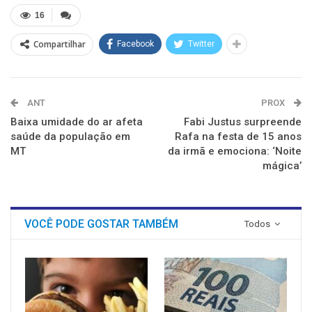
em
em
em
em
em
em
nova
nova
nova
nova
nova
nova
16
janela)
janela)
janela)
janela)
janela)
janela)
Compartilhar
Facebook
Twitter
ANT
PROX
Baixa umidade do ar afeta
Fabi Justus surpreende
saúde da população em
Rafa na festa de 15 anos
MT
da irmã e emociona: ‘Noite
mágica’
VOCÊ PODE GOSTAR TAMBÉM
Todos