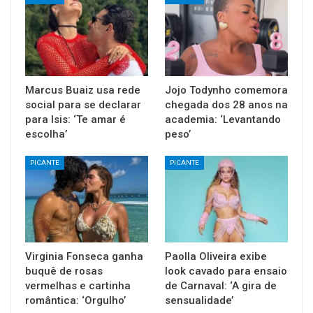
Marcus Buaiz usa rede
Jojo Todynho comemora
social para se declarar
chegada dos 28 anos na
para Isis: ‘Te amar é
academia: ‘Levantando
escolha’
peso’
PICANTE
PICANTE
Virginia Fonseca ganha
Paolla Oliveira exibe
buquê de rosas
look cavado para ensaio
vermelhas e cartinha
de Carnaval: ‘A gira de
romântica: ‘Orgulho’
sensualidade’