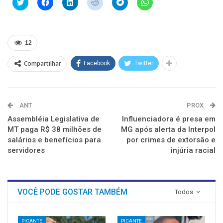
Clique
Clique
Clique
Clique
Clique
Clique
para
para
para
para
para
para
compartilhar
compartilhar
compartilhar
compartilhar
compartilhar
compartilhar
no
no
no
no
no
no
Twitter(abre
Facebook(abre
LinkedIn(abre
Reddit(abre
Telegram(abre
WhatsApp(abre
em
em
em
em
em
em
nova
nova
nova
nova
nova
nova
12
janela)
janela)
janela)
janela)
janela)
janela)
Compartilhar
Facebook
Twitter
ANT
PROX
Assembléia Legislativa de
Influenciadora é presa em
MT paga R$ 38 milhões de
MG após alerta da Interpol
salários e benefícios para
por crimes de extorsão e
servidores
injúria racial
VOCÊ PODE GOSTAR TAMBÉM
Todos
PICANTE
PICANTE