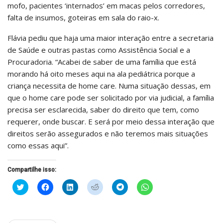
mofo, pacientes ‘internados’ em macas pelos corredores,
falta de insumos, goteiras em sala do raio-x.
Flávia pediu que haja uma maior interação entre a secretaria
de Saúde e outras pastas como Assistência Social e a
Procuradoria. “Acabei de saber de uma família que está
morando há oito meses aqui na ala pediátrica porque a
criança necessita de home care. Numa situação dessas, em
que o home care pode ser solicitado por via judicial, a família
precisa ser esclarecida, saber do direito que tem, como
requerer, onde buscar. E será por meio dessa interação que
direitos serão assegurados e não teremos mais situações
como essas aqui”.
Compartilhe isso:
Clique
Clique
Clique
Clique
Clique
Clique
para
para
para
para
para
para
compartilhar
compartilhar
compartilhar
compartilhar
compartilhar
compartilhar
no
no
no
no
no
no
Twitter(abre
Facebook(abre
LinkedIn(abre
Reddit(abre
Telegram(abre
WhatsApp(abre
em
em
em
em
em
em