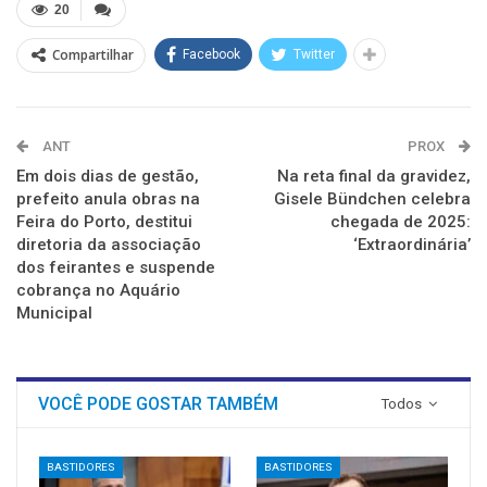
nova
nova
nova
nova
nova
nova
20
janela)
janela)
janela)
janela)
janela)
janela)
Compartilhar
Facebook
Twitter
ANT
PROX
Em dois dias de gestão,
Na reta final da gravidez,
prefeito anula obras na
Gisele Bündchen celebra
Feira do Porto, destitui
chegada de 2025:
diretoria da associação
‘Extraordinária’
dos feirantes e suspende
cobrança no Aquário
Municipal
VOCÊ PODE GOSTAR TAMBÉM
Todos
BASTIDORES
BASTIDORES