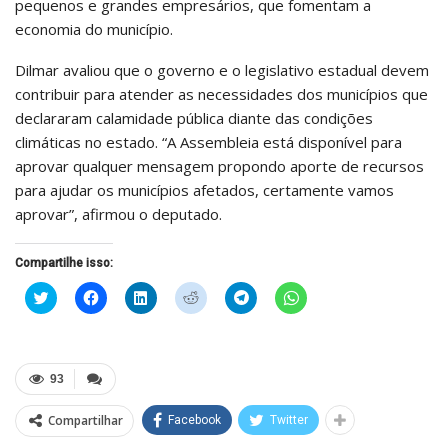
pequenos e grandes empresários, que fomentam a
economia do município.
Dilmar avaliou que o governo e o legislativo estadual devem
contribuir para atender as necessidades dos municípios que
declararam calamidade pública diante das condições
climáticas no estado. “A Assembleia está disponível para
aprovar qualquer mensagem propondo aporte de recursos
para ajudar os municípios afetados, certamente vamos
aprovar”, afirmou o deputado.
Compartilhe isso:
Clique
Clique
Clique
Clique
Clique
Clique
para
para
para
para
para
para
compartilhar
compartilhar
compartilhar
compartilhar
compartilhar
compartilhar
no
no
no
no
no
no
Twitter(abre
Facebook(abre
LinkedIn(abre
Reddit(abre
Telegram(abre
WhatsApp(abre
em
em
em
em
em
em
nova
nova
nova
nova
nova
nova
93
janela)
janela)
janela)
janela)
janela)
janela)
Compartilhar
Facebook
Twitter