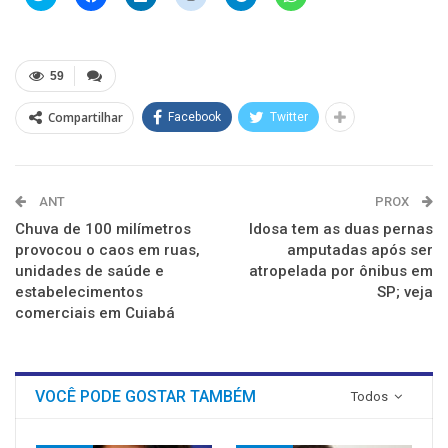
para
para
para
para
para
para
compartilhar
compartilhar
compartilhar
compartilhar
compartilhar
compartilhar
no
no
no
no
no
no
Twitter(abre
Facebook(abre
LinkedIn(abre
Reddit(abre
Telegram(abre
WhatsApp(abre
em
em
em
em
em
em
nova
nova
nova
nova
nova
nova
59
janela)
janela)
janela)
janela)
janela)
janela)
Compartilhar
Facebook
Twitter
ANT
PROX
Chuva de 100 milímetros
Idosa tem as duas pernas
provocou o caos em ruas,
amputadas após ser
unidades de saúde e
atropelada por ônibus em
estabelecimentos
SP; veja
comerciais em Cuiabá
VOCÊ PODE GOSTAR TAMBÉM
Todos