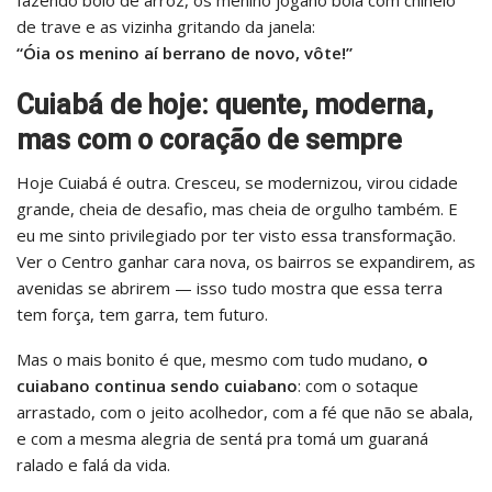
fazendo bolo de arroz, os menino jogano bola com chinelo
de trave e as vizinha gritando da janela:
“Óia os menino aí berrano de novo, vôte!”
Cuiabá de hoje: quente, moderna,
mas com o coração de sempre
Hoje Cuiabá é outra. Cresceu, se modernizou, virou cidade
grande, cheia de desafio, mas cheia de orgulho também. E
eu me sinto privilegiado por ter visto essa transformação.
Ver o Centro ganhar cara nova, os bairros se expandirem, as
avenidas se abrirem — isso tudo mostra que essa terra
tem força, tem garra, tem futuro.
Mas o mais bonito é que, mesmo com tudo mudano,
o
cuiabano continua sendo cuiabano
: com o sotaque
arrastado, com o jeito acolhedor, com a fé que não se abala,
e com a mesma alegria de sentá pra tomá um guaraná
ralado e falá da vida.