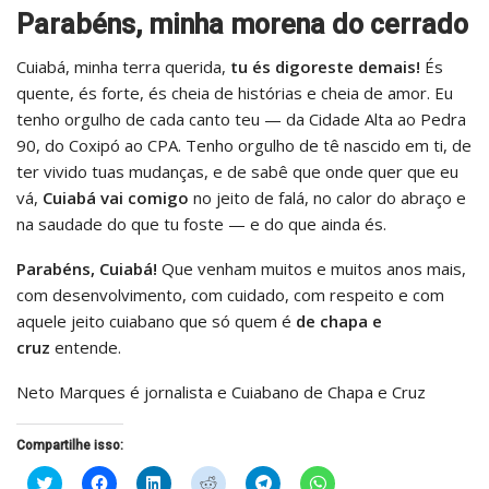
Parabéns, minha morena do cerrado
Cuiabá, minha terra querida,
tu és digoreste demais!
És
quente, és forte, és cheia de histórias e cheia de amor. Eu
tenho orgulho de cada canto teu — da Cidade Alta ao Pedra
90, do Coxipó ao CPA. Tenho orgulho de tê nascido em ti, de
ter vivido tuas mudanças, e de sabê que onde quer que eu
vá,
Cuiabá vai comigo
no jeito de falá, no calor do abraço e
na saudade do que tu foste — e do que ainda és.
Parabéns, Cuiabá!
Que venham muitos e muitos anos mais,
com desenvolvimento, com cuidado, com respeito e com
aquele jeito cuiabano que só quem é
de chapa e
cruz
entende.
Neto Marques é jornalista e Cuiabano de Chapa e Cruz
Compartilhe isso:
Clique
Clique
Clique
Clique
Clique
Clique