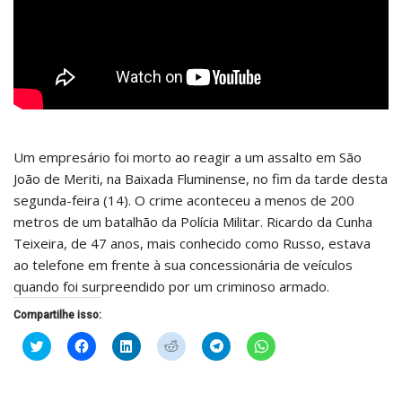
Um empresário foi morto ao reagir a um assalto em São
João de Meriti, na Baixada Fluminense, no fim da tarde desta
segunda-feira (14). O crime aconteceu a menos de 200
metros de um batalhão da Polícia Militar. Ricardo da Cunha
Teixeira, de 47 anos, mais conhecido como Russo, estava
ao telefone em frente à sua concessionária de veículos
quando foi surpreendido por um criminoso armado.
Compartilhe isso:
Clique
Clique
Clique
Clique
Clique
Clique
para
para
para
para
para
para
compartilhar
compartilhar
compartilhar
compartilhar
compartilhar
compartilhar
no
no
no
no
no
no
Twitter(abre
Facebook(abre
LinkedIn(abre
Reddit(abre
Telegram(abre
WhatsApp(abre
em
em
em
em
em
em