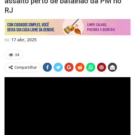
assalto perto de batalhão da PM no
RJ
17 abr, 2025
No
14
Compartilhar