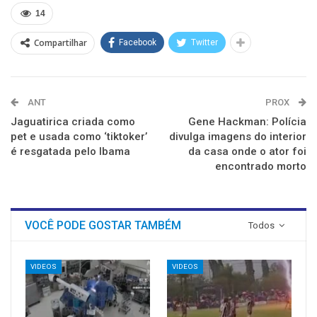
nova
nova
nova
nova
nova
nova
14
janela)
janela)
janela)
janela)
janela)
janela)
Compartilhar
Facebook
Twitter
ANT
PROX
Jaguatirica criada como
Gene Hackman: Polícia
pet e usada como ‘tiktoker’
divulga imagens do interior
é resgatada pelo Ibama
da casa onde o ator foi
encontrado morto
VOCÊ PODE GOSTAR TAMBÉM
Todos
VIDEOS
VIDEOS