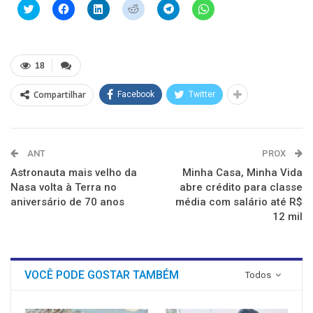
Clique
Clique
Clique
Clique
Clique
Clique
para
para
para
para
para
para
compartilhar
compartilhar
compartilhar
compartilhar
compartilhar
compartilhar
no
no
no
no
no
no
Twitter(abre
Facebook(abre
LinkedIn(abre
Reddit(abre
Telegram(abre
WhatsApp(abre
em
em
em
em
em
em
nova
nova
nova
nova
nova
nova
18
janela)
janela)
janela)
janela)
janela)
janela)
Compartilhar
Facebook
Twitter
ANT
PROX
Astronauta mais velho da
Minha Casa, Minha Vida
Nasa volta à Terra no
abre crédito para classe
aniversário de 70 anos
média com salário até R$
12 mil
VOCÊ PODE GOSTAR TAMBÉM
Todos