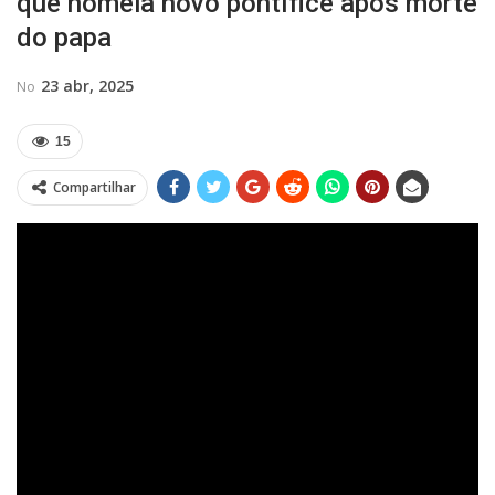
que nomeia novo pontífice após morte
do papa
23 abr, 2025
No
15
Compartilhar