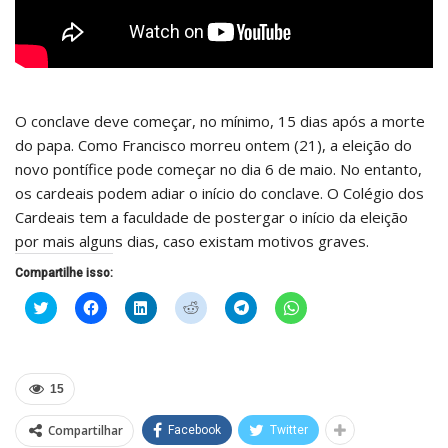
O conclave deve começar, no mínimo, 15 dias após a morte
do papa. Como Francisco morreu ontem (21), a eleição do
novo pontífice pode começar no dia 6 de maio. No entanto,
os cardeais podem adiar o início do conclave. O Colégio dos
Cardeais tem a faculdade de postergar o início da eleição
por mais alguns dias, caso existam motivos graves.
Compartilhe isso:
Clique
Clique
Clique
Clique
Clique
Clique
para
para
para
para
para
para
compartilhar
compartilhar
compartilhar
compartilhar
compartilhar
compartilhar
no
no
no
no
no
no
Twitter(abre
Facebook(abre
LinkedIn(abre
Reddit(abre
Telegram(abre
WhatsApp(abre
em
em
em
em
em
em
nova
nova
nova
nova
nova
nova
15
janela)
janela)
janela)
janela)
janela)
janela)
Compartilhar
Facebook
Twitter