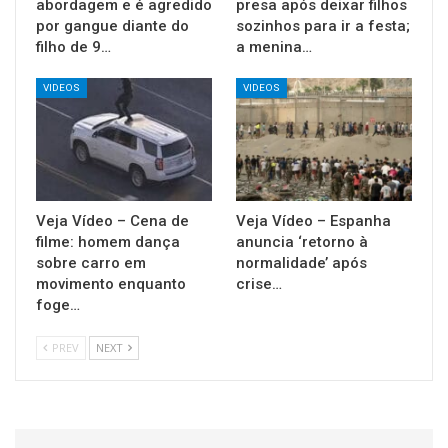
abordagem e é agredido
presa após deixar filhos
por gangue diante do
sozinhos para ir a festa;
filho de 9…
a menina…
VIDEOS
VIDEOS
Veja Vídeo – Cena de
Veja Vídeo – Espanha
filme: homem dança
anuncia ‘retorno à
sobre carro em
normalidade’ após
movimento enquanto
crise…
foge…
PREV
NEXT