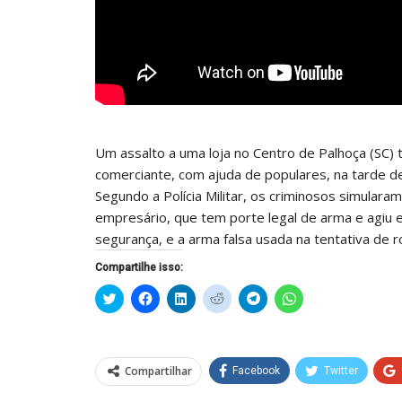
Um assalto a uma loja no Centro de Palhoça (SC)
comerciante, com ajuda de populares, na tarde de 
Segundo a Polícia Militar, os criminosos simular
empresário, que tem porte legal de arma e agiu e
segurança, e a arma falsa usada na tentativa de 
Compartilhe isso:
Clique
Clique
Clique
Clique
Clique
Clique
para
para
para
para
para
para
compartilhar
compartilhar
compartilhar
compartilhar
compartilhar
compartilhar
no
no
no
no
no
no
Twitter(abre
Facebook(abre
LinkedIn(abre
Reddit(abre
Telegram(abre
WhatsApp(abre
em
em
em
em
em
em
nova
nova
nova
nova
nova
nova
Compartilhar
Facebook
Twitter
janela)
janela)
janela)
janela)
janela)
janela)