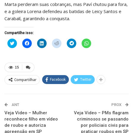
Marta perderam suas cobranças, mas Paví chutou para fora,
e a goleira Lorena defendeu as batidas de Leicy Santos e
Carabalí, garantindo a conquista.
Compartilhe isso:
Clique
Clique
Clique
Clique
Clique
Clique
para
para
para
para
para
para
compartilhar
compartilhar
compartilhar
compartilhar
compartilhar
compartilhar
no
no
no
no
no
no
Twitter(abre
Facebook(abre
LinkedIn(abre
Reddit(abre
Telegram(abre
WhatsApp(abre
em
em
em
em
em
em
nova
nova
nova
nova
nova
nova
15
janela)
janela)
janela)
janela)
janela)
janela)
Compartilhar
Facebook
Twitter
ANT
PROX
Veja Video – Mulher
Veja Video – PMs flagram
reconhece filho em vídeo
criminosos se passando
de roubo e autoriza
por policiais civis para
apreensão em SP
praticar roubos em SP