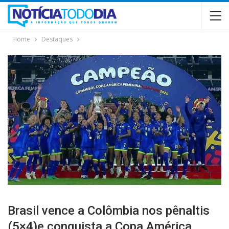
Home
Destaques
Brasil vence a Colômbia nos pênaltis
(5×4)e conquista a Copa América