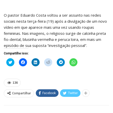
O pastor Eduardo Costa voltou a ser assunto nas redes
sociais nesta terça-feira (19) após a divulgação de um novo
vídeo em que aparece mais uma vez usando roupas
femininas. Nas imagens, o religioso surge de calcinha preta
fio-dental, blusinha vermelha e peruca loira, em mais um
episódio de sua suposta “investigação pessoal”.
Compartilhe isso:
Clique
Clique
Clique
Clique
Clique
Clique
para
para
para
para
para
para
compartilhar
compartilhar
compartilhar
compartilhar
compartilhar
compartilhar
no
no
no
no
no
no
Twitter(abre
Facebook(abre
LinkedIn(abre
Reddit(abre
Telegram(abre
WhatsApp(abre
em
em
em
em
em
em
nova
nova
nova
nova
nova
nova
136
janela)
janela)
janela)
janela)
janela)
janela)
Compartilhar
Facebook
Twitter