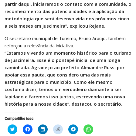
partir daqui, iniciaremos o contato com a comunidade, o
reconhecimento das potencialidades e a aplicação da
metodologia que será desenvolvida nos próximos cinco
a seis meses em Juscimeira”, explicou Rejane.
O secretário municipal de Turismo, Bruno Araújo, também
reforçou a relevância da iniciativa.
“
Estamos vivendo um momento histórico para o turismo
de Juscimeira. Esse é o pontapé inicial de uma longa
caminhada. Agradeço ao prefeito Alexandre Russi por
apoiar essa pauta, que considero uma das mais
estratégicas para o município. Como ele mesmo
costuma dizer, temos um verdadeiro diamante a ser
lapidado e faremos isso juntos, escrevendo uma nova
história para a nossa cidade”, destacou o secretário.
Compartilhe isso:
Clique
Clique
Clique
Clique
Clique
Clique
para
para
para
para
para
para