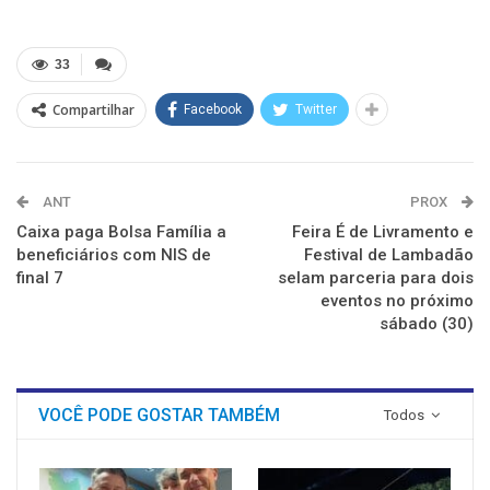
compartilhar
compartilhar
compartilhar
compartilhar
compartilhar
compartilhar
no
no
no
no
no
no
Twitter(abre
Facebook(abre
LinkedIn(abre
Reddit(abre
Telegram(abre
WhatsApp(abre
em
em
em
em
em
em
nova
nova
nova
nova
nova
nova
33
janela)
janela)
janela)
janela)
janela)
janela)
Compartilhar
Facebook
Twitter
ANT
PROX
Caixa paga Bolsa Família a
Feira É de Livramento e
beneficiários com NIS de
Festival de Lambadão
final 7
selam parceria para dois
eventos no próximo
sábado (30)
VOCÊ PODE GOSTAR TAMBÉM
Todos