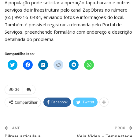
A população pode solicitar a operação tapa-buraco e outros
serviços de infraestrutura pelo canal ZapObras no número
(65) 99216-0484, enviando fotos e informações do local.
Também é possível registrar a demanda pelo Portal de
Serviços, preenchendo formulário com endereço e descrição
detalhada do problema.
Compartilhe isso:
Clique
Clique
Clique
Clique
Clique
Clique
para
para
para
para
para
para
compartilhar
compartilhar
compartilhar
compartilhar
compartilhar
compartilhar
no
no
no
no
no
no
Twitter(abre
Facebook(abre
LinkedIn(abre
Reddit(abre
Telegram(abre
WhatsApp(abre
em
em
em
em
em
em
nova
nova
nova
nova
nova
nova
26
janela)
janela)
janela)
janela)
janela)
janela)
Compartilhar
Facebook
Twitter
ANT
PROX
Dilmar articula a
Veja Vídeo – Tempestade