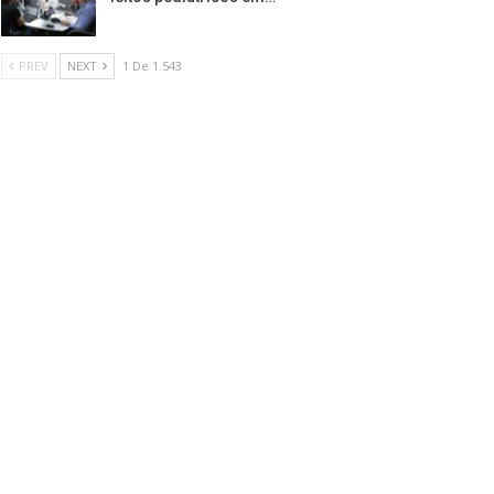
PREV
NEXT
1 De 1.543