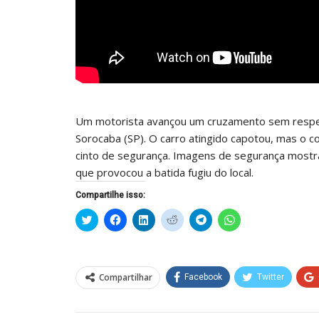
Um motorista avançou um cruzamento sem respeit
Sorocaba (SP). O carro atingido capotou, mas o 
cinto de segurança. Imagens de segurança mostr
que provocou a batida fugiu do local.
Compartilhe isso:
Clique
Clique
Clique
Clique
Clique
Clique
para
para
para
para
para
para
compartilhar
compartilhar
compartilhar
compartilhar
compartilhar
compartilhar
no
no
no
no
no
no
Twitter(abre
Facebook(abre
LinkedIn(abre
Reddit(abre
Telegram(abre
WhatsApp(abre
em
em
em
em
em
em
nova
nova
nova
nova
nova
nova
Compartilhar
Facebook
Twitter
janela)
janela)
janela)
janela)
janela)
janela)