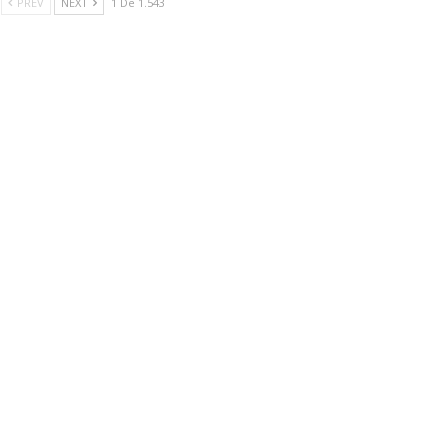
PREV
NEXT
1 De 1.543