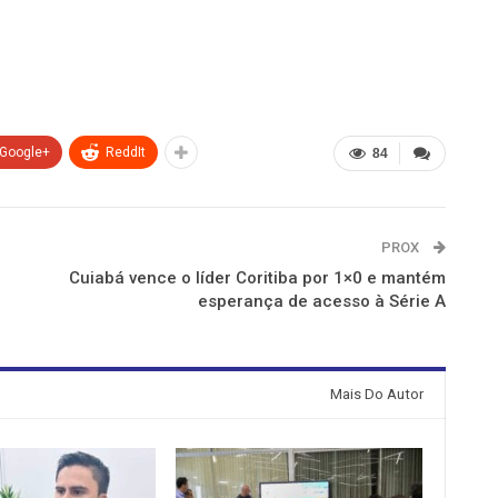
Google+
ReddIt
84
PROX
Cuiabá vence o líder Coritiba por 1×0 e mantém
esperança de acesso à Série A
Mais Do Autor