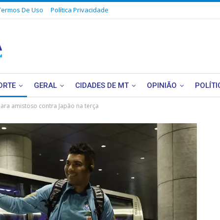
Termos De Uso
Política Privacidade
ORTE
GERAL
CIDADES DE MT
OPINIÃO
POLÍTI
para amistoso contra Japão na terça