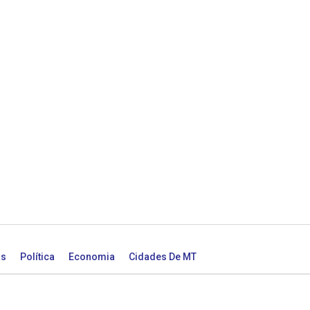
as
Política
Economia
Cidades De MT