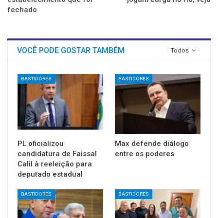
fechado
VOCÊ PODE GOSTAR TAMBÉM
Todos
BASTIDORES
BASTIDORES
PL oficializou
Max defende diálogo
candidatura de Faissal
entre os poderes
Calil à reeleição para
deputado estadual
BASTIDORES
BASTIDORES