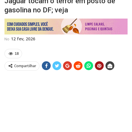
Jaguar tocam o terror em posto de
gasolina no DF; veja
12 fev, 2026
No
18
Compartilhar