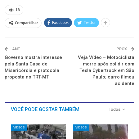
em
em
em
em
em
em
nova
nova
nova
nova
nova
nova
18
janela)
janela)
janela)
janela)
janela)
janela)
Compartilhar
Facebook
Twitter
ANT
PROX
Governo mostra interesse
Veja Vídeo – Motociclista
pela Santa Casa de
morre após colidir com
Misericórdia e protocola
Tesla Cybertruck em São
proposta no TRT-MT
Paulo; carro filmou
acidente
VOCÊ PODE GOSTAR TAMBÉM
Todos
VIDEOS
VIDEOS