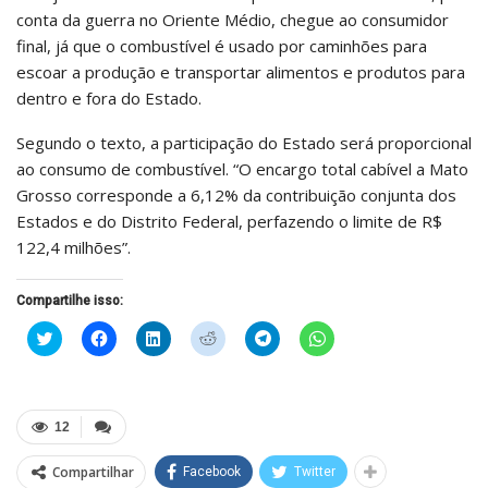
conta da guerra no Oriente Médio, chegue ao consumidor
final, já que o combustível é usado por caminhões para
escoar a produção e transportar alimentos e produtos para
dentro e fora do Estado.
Segundo o texto, a participação do Estado será proporcional
ao consumo de combustível. “O encargo total cabível a Mato
Grosso corresponde a 6,12% da contribuição conjunta dos
Estados e do Distrito Federal, perfazendo o limite de R$
122,4 milhões”.
Compartilhe isso:
Clique
Clique
Clique
Clique
Clique
Clique
para
para
para
para
para
para
compartilhar
compartilhar
compartilhar
compartilhar
compartilhar
compartilhar
no
no
no
no
no
no
Twitter(abre
Facebook(abre
LinkedIn(abre
Reddit(abre
Telegram(abre
WhatsApp(abre
em
em
em
em
em
em
nova
nova
nova
nova
nova
nova
12
janela)
janela)
janela)
janela)
janela)
janela)
Compartilhar
Facebook
Twitter