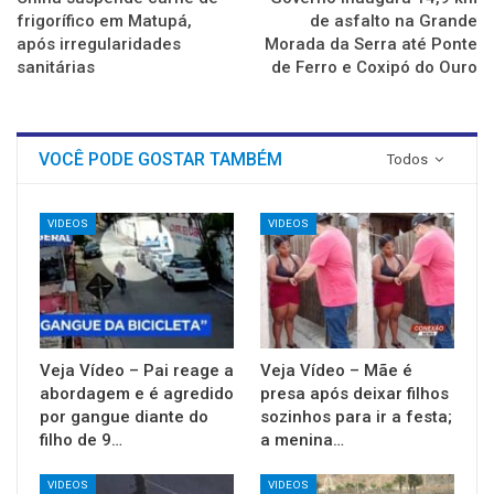
frigorífico em Matupá,
de asfalto na Grande
após irregularidades
Morada da Serra até Ponte
sanitárias
de Ferro e Coxipó do Ouro
VOCÊ PODE GOSTAR TAMBÉM
Todos
VIDEOS
VIDEOS
Veja Vídeo – Pai reage a
Veja Vídeo – Mãe é
abordagem e é agredido
presa após deixar filhos
por gangue diante do
sozinhos para ir a festa;
filho de 9…
a menina…
VIDEOS
VIDEOS