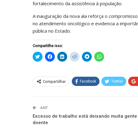
fortalecimento da assistência à população.
A inauguração da nova ala reforça o compromiss
no atendimento oncológico e evidencia a importân
pública no Estado.
Compartilhe isso:
Clique
Clique
Clique
Clique
Clique
Clique
para
para
para
para
para
para
compartilhar
compartilhar
compartilhar
compartilhar
compartilhar
compartilhar
no
no
no
no
no
no
Twitter(abre
Facebook(abre
LinkedIn(abre
Reddit(abre
Telegram(abre
WhatsApp(abre
em
em
em
em
em
em
nova
nova
nova
nova
nova
nova
Compartilhar
Facebook
Twitter
janela)
janela)
janela)
janela)
janela)
janela)
ANT
Excesso de trabalho está deixando muita gente
doente