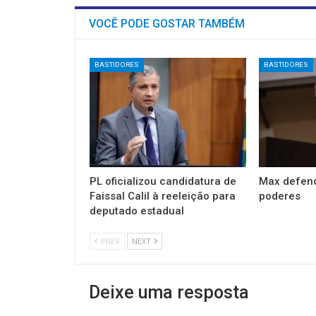
VOCÊ PODE GOSTAR TAMBÉM
BASTIDORES
BASTIDORES
PL oficializou candidatura de
Max defend
Faissal Calil à reeleição para
poderes
deputado estadual
PREV
NEXT
Deixe uma resposta