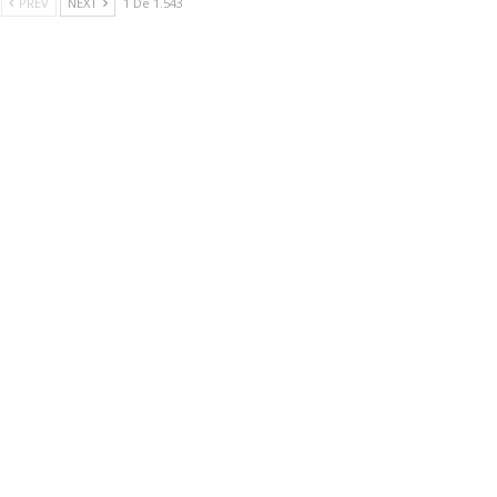
PREV
NEXT
1 De 1.543