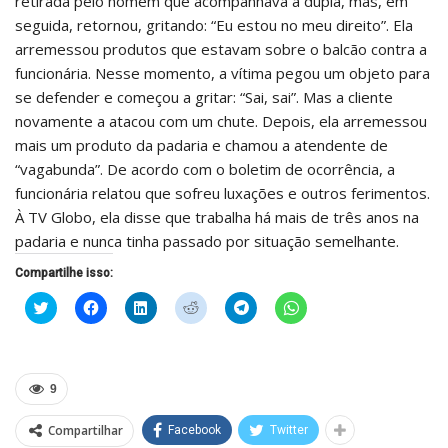
retirada pelo homem que acompanhava a dupla, mas, em
seguida, retornou, gritando: “Eu estou no meu direito”. Ela
arremessou produtos que estavam sobre o balcão contra a
funcionária. Nesse momento, a vítima pegou um objeto para
se defender e começou a gritar: “Sai, sai”. Mas a cliente
novamente a atacou com um chute. Depois, ela arremessou
mais um produto da padaria e chamou a atendente de
“vagabunda”. De acordo com o boletim de ocorrência, a
funcionária relatou que sofreu luxações e outros ferimentos.
À TV Globo, ela disse que trabalha há mais de três anos na
padaria e nunca tinha passado por situação semelhante.
Compartilhe isso:
Clique
Clique
Clique
Clique
Clique
Clique
para
para
para
para
para
para
compartilhar
compartilhar
compartilhar
compartilhar
compartilhar
compartilhar
no
no
no
no
no
no
Twitter(abre
Facebook(abre
LinkedIn(abre
Reddit(abre
Telegram(abre
WhatsApp(abre
em
em
em
em
em
em
nova
nova
nova
nova
nova
nova
9
janela)
janela)
janela)
janela)
janela)
janela)
Compartilhar
Facebook
Twitter