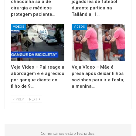
chacoalha sala de
jogadores de futebol
cirurgia e médicos
durante partida na
protegem paciente…
Tailândia; 1…
VIDEOS
VIDEOS
Veja Vídeo – Pai reage a
Veja Vídeo – Mãe é
abordagem e é agredido
presa após deixar filhos
por gangue diante do
sozinhos para ir a festa;
filho de 9…
a menina…
PREV
NEXT
Comentários estão fechados.