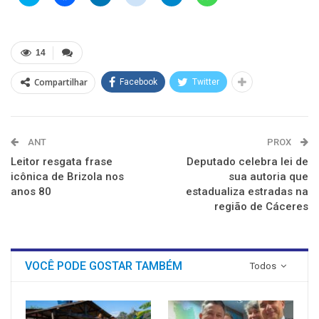
para
para
para
para
para
para
compartilhar
compartilhar
compartilhar
compartilhar
compartilhar
compartilhar
no
no
no
no
no
no
Twitter(abre
Facebook(abre
LinkedIn(abre
Reddit(abre
Telegram(abre
WhatsApp(abre
em
em
em
em
em
em
nova
nova
nova
nova
nova
nova
14
janela)
janela)
janela)
janela)
janela)
janela)
Compartilhar
Facebook
Twitter
ANT
PROX
Leitor resgata frase
Deputado celebra lei de
icônica de Brizola nos
sua autoria que
anos 80
estadualiza estradas na
região de Cáceres
VOCÊ PODE GOSTAR TAMBÉM
Todos