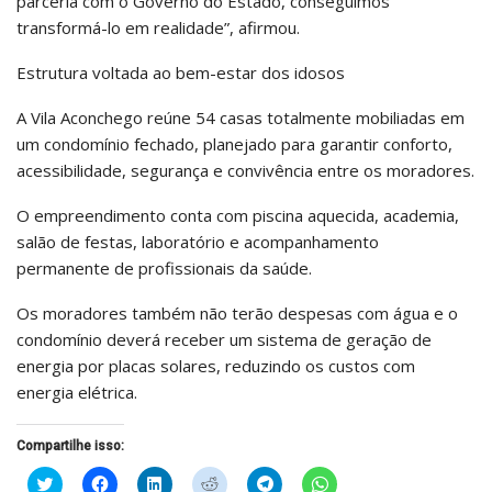
parceria com o Governo do Estado, conseguimos
transformá-lo em realidade”, afirmou.
Estrutura voltada ao bem-estar dos idosos
A Vila Aconchego reúne 54 casas totalmente mobiliadas em
um condomínio fechado, planejado para garantir conforto,
acessibilidade, segurança e convivência entre os moradores.
O empreendimento conta com piscina aquecida, academia,
salão de festas, laboratório e acompanhamento
permanente de profissionais da saúde.
Os moradores também não terão despesas com água e o
condomínio deverá receber um sistema de geração de
energia por placas solares, reduzindo os custos com
energia elétrica.
Compartilhe isso:
Clique
Clique
Clique
Clique
Clique
Clique